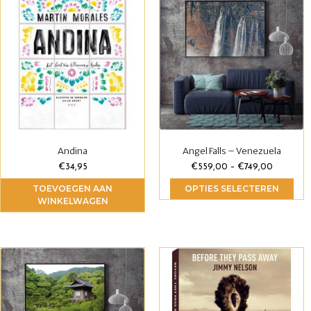
Andina
Angel Falls – Venezuela
€
34,95
€
559,00
–
€
749,00
TOEVOEGEN AAN
OPTIES SELECTEREN
WINKELWAGEN