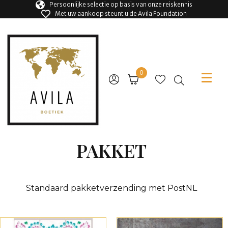
Persoonlijke selectie op basis van onze reiskennis
Met uw aankoop steunt u de Avila Foundation
0
PAKKET
Standaard pakketverzending met PostNL