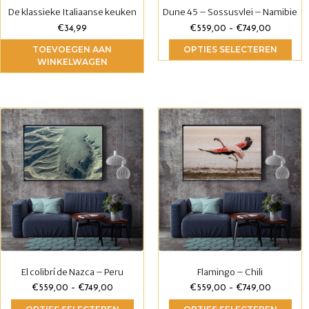
De klassieke Italiaanse keuken
Dune 45 – Sossusvlei – Namibie
€
34,99
€
559,00
–
€
749,00
TOEVOEGEN AAN
OPTIES SELECTEREN
WINKELWAGEN
El colibrí de Nazca – Peru
Flamingo – Chili
€
559,00
–
€
749,00
€
559,00
–
€
749,00