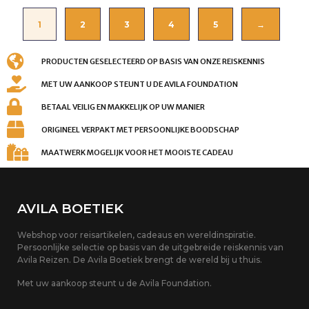
1
2
3
4
5
→
PRODUCTEN GESELECTEERD OP BASIS VAN ONZE REISKENNIS
MET UW AANKOOP STEUNT U DE AVILA FOUNDATION
BETAAL VEILIG EN MAKKELIJK OP UW MANIER
ORIGINEEL VERPAKT MET PERSOONLIJKE BOODSCHAP
MAATWERK MOGELIJK VOOR HET MOOISTE CADEAU
AVILA BOETIEK
Webshop voor reisartikelen, cadeaus en wereldinspiratie.
Persoonlijke selectie op basis van de uitgebreide reiskennis van
Avila Reizen. De Avila Boetiek brengt de wereld bij u thuis.
Met uw aankoop steunt u de Avila Foundation.