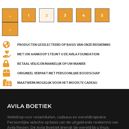
←
1
2
3
4
5
→
PRODUCTEN GESELECTEERD OP BASIS VAN ONZE REISKENNIS
MET UW AANKOOP STEUNT U DE AVILA FOUNDATION
BETAAL VEILIG EN MAKKELIJK OP UW MANIER
ORIGINEEL VERPAKT MET PERSOONLIJKE BOODSCHAP
MAATWERK MOGELIJK VOOR HET MOOISTE CADEAU
AVILA BOETIEK
Webshop voor reisartikelen, cadeaus en wereldinspiratie.
Persoonlijke selectie op basis van de uitgebreide reiskennis van
Avila Reizen. De Avila Boetiek brengt de wereld bij u thuis.