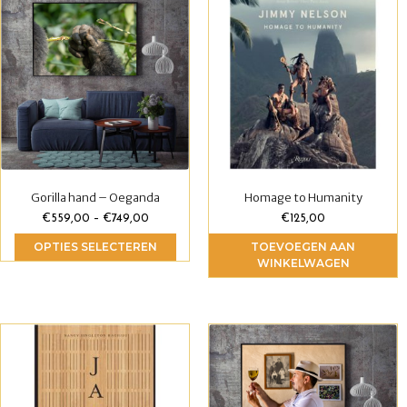
Gorilla hand – Oeganda
Homage to Humanity
€
559,00
–
€
749,00
€
125,00
OPTIES SELECTEREN
TOEVOEGEN AAN
WINKELWAGEN