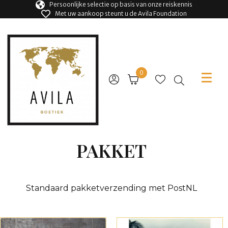
Persoonlijke selectie op basis van onze reiskennis
Met uw aankoop steunt u de Avila Foundation
0
PAKKET
Standaard pakketverzending met PostNL